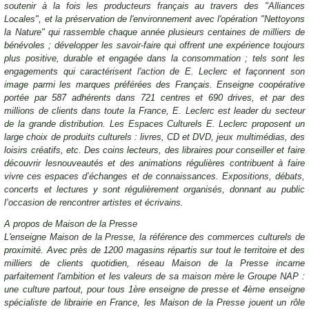
soutenir à la fois les producteurs français au travers des "Alliances
Locales", et la préservation de l'environnement avec l'opération "Nettoyons
la Nature" qui rassemble chaque année plusieurs centaines de milliers de
bénévoles ; développer les savoir-faire qui offrent une expérience toujours
plus positive, durable et engagée dans la consommation ; tels sont les
engagements qui caractérisent l'action de E. Leclerc et façonnent son
image parmi les marques préférées des Français. Enseigne coopérative
portée par 587 adhérents dans 721 centres et 690 drives, et par des
millions de clients dans toute la France, E. Leclerc est leader du secteur
de la grande distribution. Les Espaces Culturels E. Leclerc proposent un
large choix de produits culturels : livres, CD et DVD, jeux multimédias, des
loisirs créatifs, etc. Des coins lecteurs, des libraires pour conseiller et faire
découvrir lesnouveautés et des animations régulières contribuent à faire
vivre ces espaces d’échanges et de connaissances. Expositions, débats,
concerts et lectures y sont régulièrement organisés, donnant au public
l’occasion de rencontrer artistes et écrivains.
A propos de Maison de la Presse
L'enseigne Maison de la Presse, la référence des commerces culturels de
proximité. Avec près de 1200 magasins répartis sur tout le territoire et des
milliers de clients quotidien, réseau Maison de la Presse incarne
parfaitement l'ambition et les valeurs de sa maison mère le Groupe NAP :
une culture partout, pour tous 1ère enseigne de presse et 4ème enseigne
spécialiste de librairie en France, les Maison de la Presse jouent un rôle