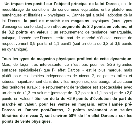
-
Un impact très positif sur l’objectif principal de la loi Darco
s, soit le
rééquilibrage de conditions de concurrence équitables entre plateformes
numériques et librairies « physiques ». L’année qui a suivi l’adoption de la
loi Darcos,
la part de marché
des magasins
physiques (tous types
d’enseignes confondus) a en effet
augmenté de 2,3 points en volume, et
de 3,2 points en valeur
; un retournement de tendance remarquable,
puisque, l’année pré-Darcos, cette part de marché s’étiolait encore de
respectivement 0,9 points et 1,1 point1 (soit un delta de 3,2 et 3,9 points
en dynamique).
Tous les types de magasins physiques profitent de cette dynamique
.
Mais, de façon très intéressante, ce n’est pas pour les GSS (grandes
surfaces spécialisées) que l’« effet Darcos » est le plus marqué, mais
plutôt pour les librairies indépendantes de niveau 2, de petites tailles et
situées majoritairement dans des villes moyennes, des bourgs, et au coeur
des territoires ruraux : le retournement de tendance est spectaculaire avec
un delta de +1,3 en volume (passage de -0,2 point à +1,1 point) et de +2,0
points en valeur !
Sur un delta de +3,9 points d’évolution de part de
marché en valeur, pour les ventes en magasin, entre l’année pré-
Darcos et l’année post-Darcos, 2 points reviennent aux seules
librairies de niveau 2, soit environ 50% de l’ « effet Darcos » sur les
points de vente physiques.