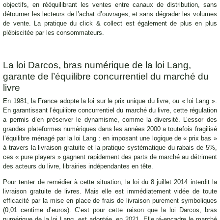
objectifs, en rééquilibrant les ventes entre canaux de distribution, sans
détourner les lecteurs de l’achat d’ouvrages, et sans dégrader les volumes
de vente. La pratique du click & collect est également de plus en plus
plébiscitée par les consommateurs.
La loi Darcos, bras numérique de la loi Lang,
garante de l’équilibre concurrentiel du marché du
livre
En 1981, la France adopte la loi sur le prix unique du livre, ou « loi Lang ».
En garantissant l’équilibre concurrentiel du marché du livre, cette régulation
a permis d’en préserver le dynamisme, comme la diversité. L’essor des
grandes plateformes numériques dans les années 2000 a toutefois fragilisé
l’équilibre ménagé par la loi Lang : en imposant une logique de « prix bas »
à travers la livraison gratuite et la pratique systématique du rabais de 5%,
ces « pure players » gagnent rapidement des parts de marché au détriment
des acteurs du livre, librairies indépendantes en tête.
Pour tenter de remédier à cette situation, la loi du 8 juillet 2014 interdit la
livraison gratuite de livres. Mais elle est immédiatement vidée de toute
efficacité par la mise en place de frais de livraison purement symboliques
(0,01 centime d’euros). C’est pour cette raison que la loi Darcos, bras
numérique de la loi Lang, est adoptée, en 2021. Elle ré-encadre le marché