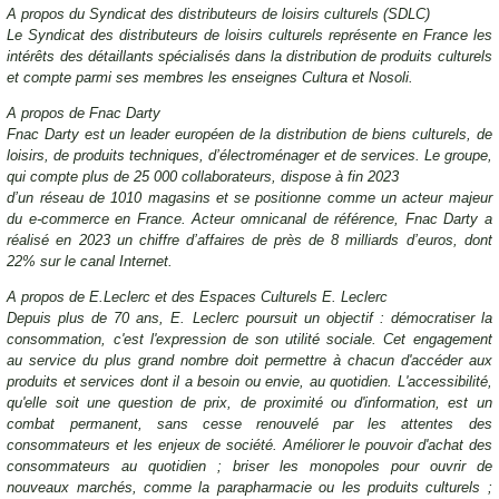
A propos du Syndicat des distributeurs de loisirs culturels (SDLC)
Le Syndicat des distributeurs de loisirs culturels représente en France les
intérêts des détaillants spécialisés dans la distribution de produits culturels
et compte parmi ses membres les enseignes Cultura et Nosoli.
A propos de Fnac Darty
Fnac Darty est un leader européen de la distribution de biens culturels, de
loisirs, de produits techniques, d’électroménager et de services. Le groupe,
qui compte plus de 25 000 collaborateurs, dispose à fin 2023
d’un réseau de 1010 magasins et se positionne comme un acteur majeur
du e-commerce en France. Acteur omnicanal de référence, Fnac Darty a
réalisé en 2023 un chiffre d’affaires de près de 8 milliards d’euros, dont
22% sur le canal Internet.
A propos de E.Leclerc et des Espaces Culturels E. Leclerc
Depuis plus de 70 ans, E. Leclerc poursuit un objectif : démocratiser la
consommation, c'est l'expression de son utilité sociale. Cet engagement
au service du plus grand nombre doit permettre à chacun d'accéder aux
produits et services dont il a besoin ou envie, au quotidien. L'accessibilité,
qu'elle soit une question de prix, de proximité ou d'information, est un
combat permanent, sans cesse renouvelé par les attentes des
consommateurs et les enjeux de société. Améliorer le pouvoir d'achat des
consommateurs au quotidien ; briser les monopoles pour ouvrir de
nouveaux marchés, comme la parapharmacie ou les produits culturels ;