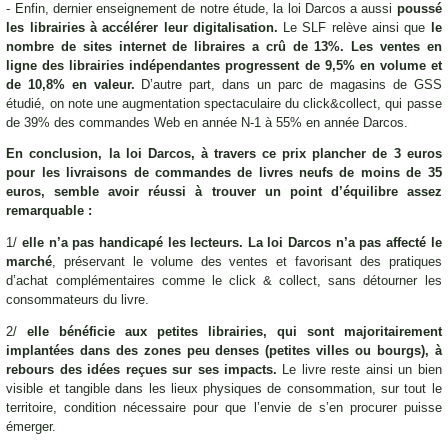
- Enfin, dernier enseignement de notre étude, la loi Darcos a aussi
poussé
les librairies à accélérer leur digitalisation.
Le SLF relève ainsi que
le
nombre de sites internet de libraires a crû de 13%. Les ventes en
ligne des librairies indépendantes progressent de 9,5% en volume et
de 10,8% en valeur.
D’autre part, dans un parc de magasins de GSS
étudié, on note une augmentation spectaculaire du click&collect, qui passe
de 39% des commandes Web en année N-1 à 55% en année Darcos.
En conclusion, la loi Darcos, à travers ce prix plancher de 3 euros
pour les livraisons de commandes de livres neufs de moins de 35
euros, semble avoir réussi à trouver un point d’équilibre assez
remarquable :
1/
elle n’a pas handicapé les lecteurs. La loi Darcos n’a pas affecté le
marché
, préservant le volume des ventes et favorisant des pratiques
d’achat complémentaires comme le click & collect, sans détourner les
consommateurs du livre.
2/
elle bénéficie aux petites librairies, qui sont majoritairement
implantées dans des zones peu denses (petites villes ou bourgs), à
rebours des idées reçues sur ses impacts.
Le livre reste ainsi un bien
visible et tangible dans les lieux physiques de consommation, sur tout le
territoire, condition nécessaire pour que l’envie de s’en procurer puisse
émerger.